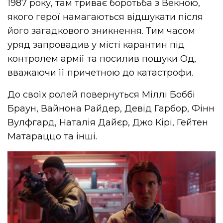
1987 року, там триває боротьба з
Векною
,
якого герої намагаються відшукати після
його загадкового зникнення. Тим часом
уряд запровадив у місті карантин під
контролем армії та посилив пошуки Од,
вважаючи її причетною до катастрофи.
До своїх ролей повернуться Міллі Боббі
Браун,
Вайнона
Райдер, Девід
Гарбор
, Фінн
Вулфгард
, Наталія
Дайєр
, Джо Кірі,
Гейтен
Матараццо
та інші.