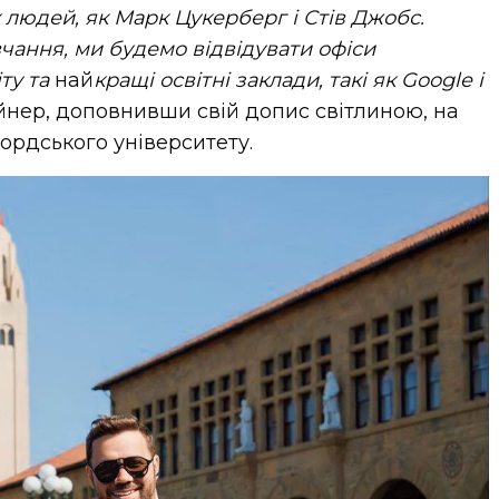
 людей, як Марк Цукерберг і Стів Джобс.
чання, ми будемо відвідувати офіси
ту та
най
кращі освітні заклади, такі як Google і
айнер, доповнивши свій допис світлиною, на
фордського університету.