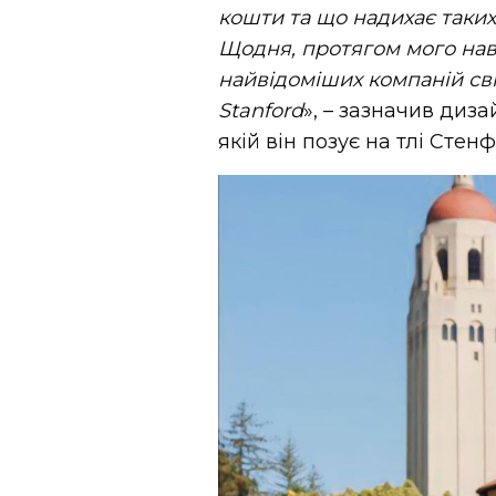
кошти та що надихає таких
Щодня, протягом мого нав
найвідоміших компаній сві
Stanford
», – зазначив диз
якій він позує на тлі Стен