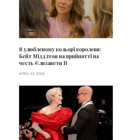
В улюбленому кольорі королеви:
Кейт Міддлтон на прийнятті на
честь Єлизавети II
APRIL 22, 2026