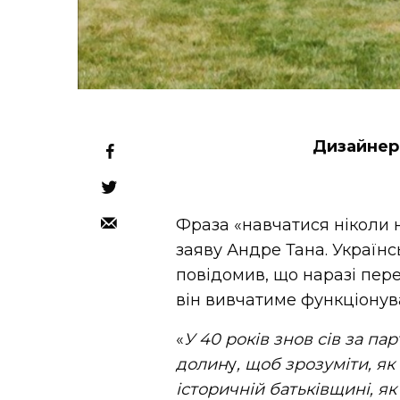
Дизайнер
Фраза «навчатися ніколи 
заяву Андре Тана. Українс
повідомив, що наразі пер
він вивчатиме функціонув
«
У 40 років знов сів за па
долин
у
, щоб зрозуміти, як
історичній батьківщині, я