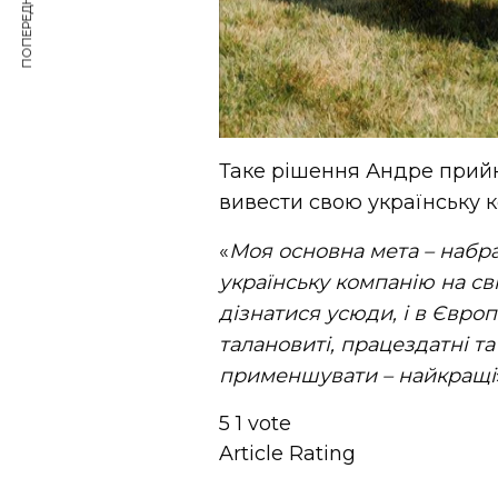
ПОПЕРЕДНЯ СТАТТЯ
Таке рішення Андре прийн
вивести свою українську к
«
Моя основна мета – набра
українську компанію на св
дізнатися усюди, і в Європі
талановиті, працездатні т
применшувати – найкращі
5
1
vote
Article Rating