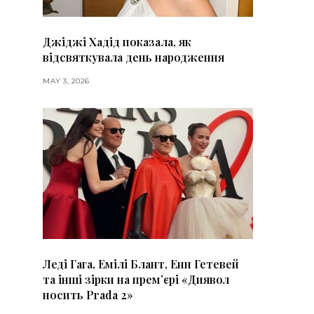
Джіджі Хадід показала, як
відсвяткувала день народження
MAY 3, 2026
Леді Гага, Емілі Блант, Енн Гетевей
та інші зірки на премʼєрі «Диявол
носить Prada 2»