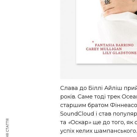
Слава до Біллі Айліш прий
років. Саме тоді трек Ocea
старшим братом Фіннеасом
SoundCloud і став популя
та
«
Оскар
»
ще до того, як 
успіх келих шампанського