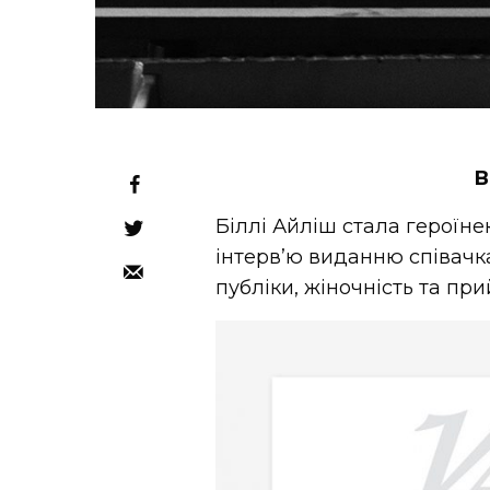
В
Біллі Айліш стала героїнею
інтерв’ю виданню співачк
публіки, жіночність та при