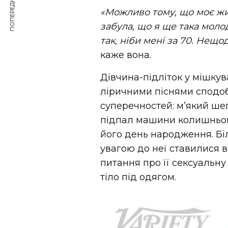
ПОПЕРЕДНЯ СТАТТЯ
«Можливо тому, що моє жи
забула, що я ще така моло
так, ніби мені за 70. Нещо
каже вона.
Дівчина-підліток у мішкув
ліричними піснями сподоб
суперечностей: м’який шеп
підпал машини колишнього
його день народження. Біл
увагою до неї ставилися в
питання про її сексуальну
тіло під одягом.