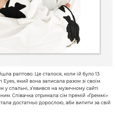
шла раптово. Це сталося, коли їй було 13
n Eyes, який вона записала разом зі своїм
 у спальні, з’явився на музичному сайті
рним. Співачка отримала сім премій
«
Греммі
»
стала достатньо дорослою, аби випити за свій
.