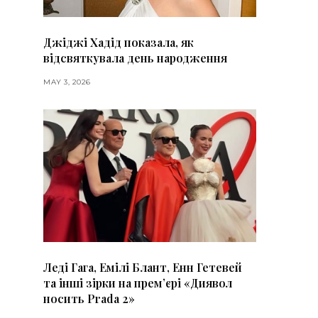
Джіджі Хадід показала, як
відсвяткувала день народження
MAY 3, 2026
Леді Гага, Емілі Блант, Енн Гетевей
та інші зірки на премʼєрі «Диявол
носить Prada 2»