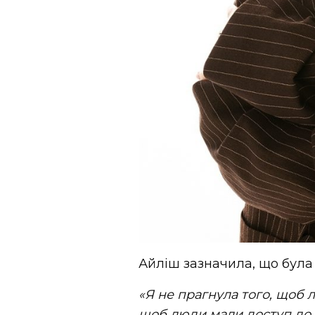
Айліш зазначила, що була 
«Я не прагнула того, щоб л
щоб люди мали доступ до мо