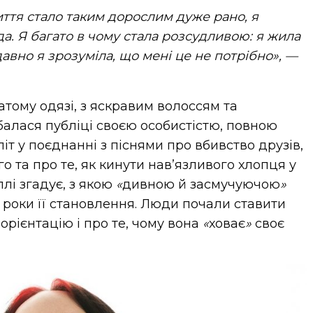
ття стало таким дорослим дуже рано, я
да. Я багато в чому стала розсудливою: я жила
давно я зрозуміла, що мені це не потрібно», —
атому одязі, з яскравим волоссям та
алася публіці своєю особистістю, повною
іт у поєднанні з піснями про вбивство друзів,
 та про те, як кинути нав’язливого хлопця у
лі згадує, з якою
«
дивною й засмучуючою
»
 роки її становлення. Люди почали ставити
 орієнтацію і про те, чому вона
«
ховає
»
своє