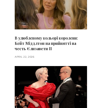
В улюбленому кольорі королеви:
Кейт Міддлтон на прийнятті на
честь Єлизавети II
APRIL 22, 2026