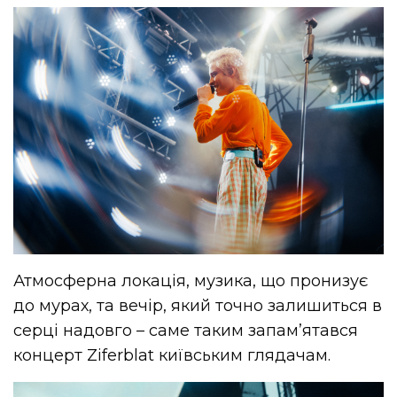
Атмосферна локація, музика, що пронизує
до мурах, та вечір, який точно залишиться в
серці надовго – саме таким запам’ятався
концерт Ziferblat київським глядачам.