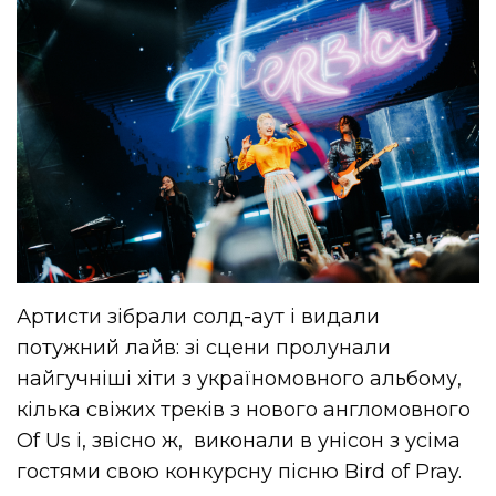
Артисти зібрали солд-аут і видали
потужний лайв: зі сцени пролунали
найгучніші хіти з україномовного альбому,
кілька свіжих треків з нового англомовного
Of Us і, звісно ж, виконали в унісон з усіма
гостями свою конкурсну пісню Bird of Pray.