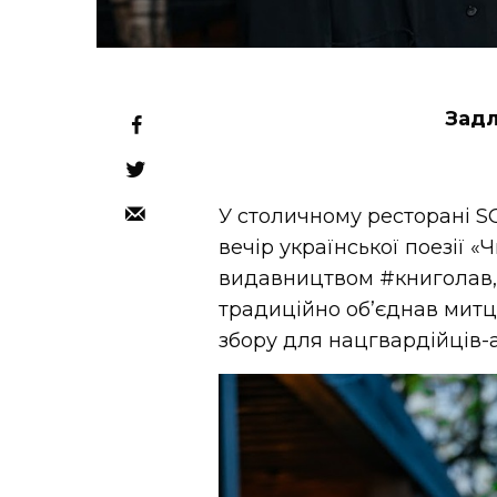
Задл
У столичному ресторані 
вечір української поезії «
видавництвом #книголав, 
традиційно об’єднав митці
збору для нацгвардійців-