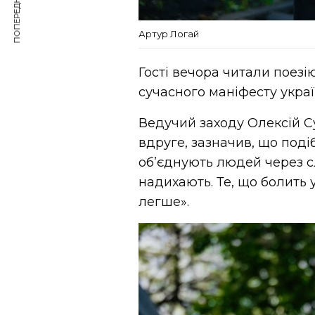
ПОПЕРЕДНЯ СТАТТЯ
Артур Логай
Гості вечора читали поезію
сучасного маніфесту україн
Ведучий заходу Олексій Су
вдруге, зазначив, що поді
об’єднують людей через сл
надихають. Те, що болить у
легше».