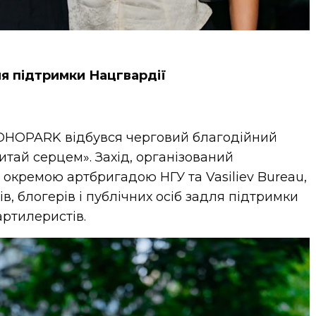
я підтримки Нацгвардії
SOHOPARK відбувся черговий благодійний
Читай серцем». Захід, організований
окремою артбригадою НГУ та Vasiliev Bureau,
в, блогерів і публічних осіб задля підтримки
артилеристів.