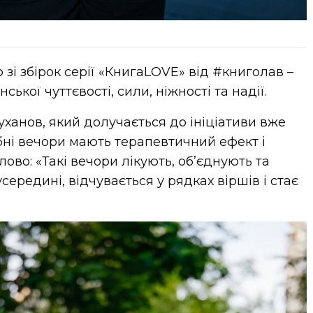
 зі збірок серії «КнигаLOVE» від #книголав –
ської чуттєвості, сили, ніжності та надії.
ханов, який долучається до ініціативи вже
бні вечори мають терапевтичний ефект і
ово: «Такі вечори лікують, об’єднують та
середині, відчувається у рядках віршів і стає