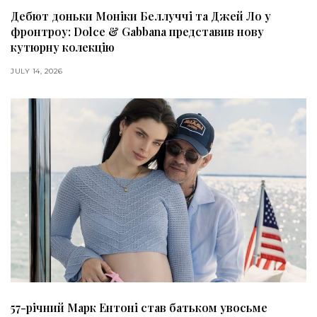
Дебют доньки Моніки Беллуччі та Джей Ло у
фронтроу: Dolce & Gabbana представив нову
кутюрну колекцію
JULY 14, 2026
57-річний Марк Ентоні став батьком увосьме