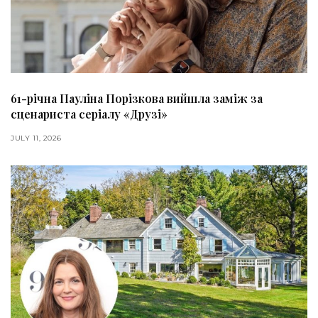
61-річна Пауліна Порізкова вийшла заміж за
сценариста серіалу «Друзі»
JULY 11, 2026