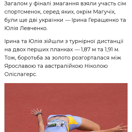
Загалом у фіналі змагання взяли участь сім
спортсменок, серед яких, окрім Магучіх,
були ще дві українки
—
Ірина Геращенко та
Юлія Левченко.
Ірина та Юлія зійшли з турнірної дистанції
на двох перших планках
—
1,87 м та 1,91 м.
Тож, боротьба за золото розгорталася між
Ярославою та австралійкою Ніколою
Оліслагерс.