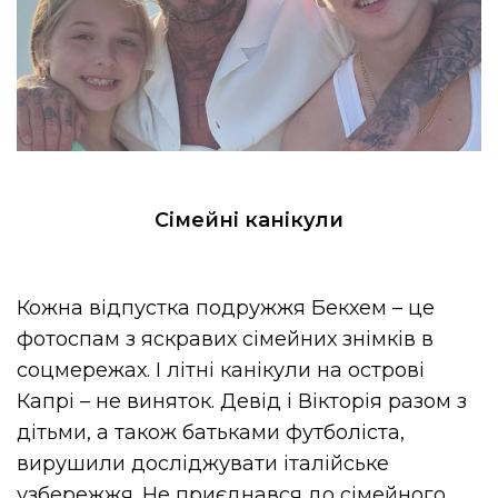
Сімейні канікули
Кожна відпустка подружжя Бекхем – це
фотоспам з яскравих сімейних знімків в
соцмережах. І літні канікули на острові
Капрі – не виняток. Девід і Вікторія разом з
дітьми, а також батьками футболіста,
вирушили досліджувати італійське
узбережжя. Не приєднався до сімейного