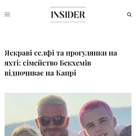
Яскраві селфі та прогулянки на
яхті: сімейство Бекхемів
відпочиває на Капрі