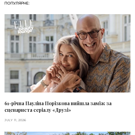
ПОПУЛЯРНЕ:
61-річна Пауліна Порізкова вийшла заміж за
сценариста серіалу «Друзі»
JULY 11, 2026