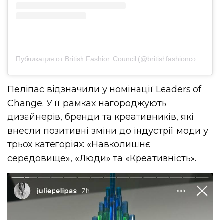
Публикация от British Fashion Council (@britishfashioncouncil)
Пеліпас відзначили у номінації Leaders of
Change. У її рамках нагороджують
дизайнерів, бренди та креативників, які
внесли позитивні зміни до індустрії моди у
трьох категоріях: «Навколишнє
середовище», «Люди» та «Креативність».