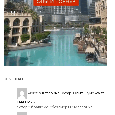
КОМЕНТАРІ
violet
в
Катерина Кухар, Ольга Сумська та
інші зірк...
:
супер!!! бравісімо! “безсмертя” Малевича…