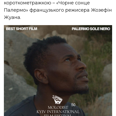
короткометражкою – «Чорне сонце
Палермо» французького режисера Жозефін
Жуана.