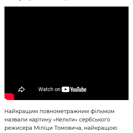
Найкращим повнометражним фільмом
назвали картину «Кельти» сербського
режисера Міліци Томовича, найкращою