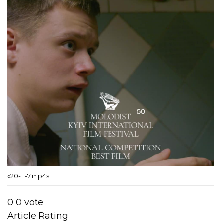
«20-11-7.mp4»
0
0
vote
Article Rating