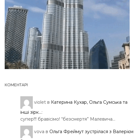
КОМЕНТАРІ
violet
в
Катерина Кухар, Ольга Сумська та
інші зірк...
:
супер!!! бравісімо! “безсмертя” Малевича…
vova
в
Ольга Фреймут зустрілася з Валерієм