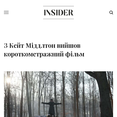
З Кейт Міддлтон вийшов
короткометражний фільм