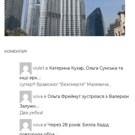
КОМЕНТАРІ
violet
в
Катерина Кухар, Ольга Сумська та
інші зірк...
:
супер!!! бравісімо! “безсмертя” Малевича…
vova
в
Ольга Фреймут зустрілася з Валерієм
Залужн...
:
Два уебка!
vova
в
Через 28 років: Белла Хадід
повторила обра...
: