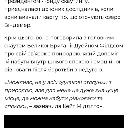
президентом Фонду скаутингу,
приєдналася до юних дослідників, коли
вони вивчали карту гір, що оточують озеро
Віндемер.
Крім цього, вона поговорила з головним
скаутом Великої Британії Дуейном Філдсом
про свій зв’язок з природою, який допоміг
їй набути внутрішнього спокою і емоційної
рівноваги після боротьби з недугою.
«
Можливо, не у всіх однакові стосунки з
природою, але для мене це дуже значуще
місце, де можна набути рівноваги та
спокою
», – зазначила Кейт Міддлтон.