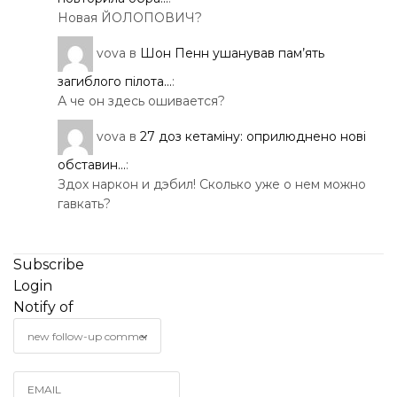
Новая ЙОЛОПОВИЧ?
vova
в
Шон Пенн ушанував пам’ять
загиблого пілота...
:
А че он здесь ошивается?
vova
в
27 доз кетаміну: оприлюднено нові
обставин...
:
Здох наркон и дэбил! Сколько уже о нем можно
гавкать?
Subscribe
Login
Notify of