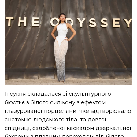
Її сукня складалася зі скульптурного
бюстьє з білого силікону з ефектом
глазурованої порцеляни, яке відтворювало
анатомію людського тіла, та довгої
спідниці, оздобленої каскадом дзеркальної
бахроми з плавним переходом від білого