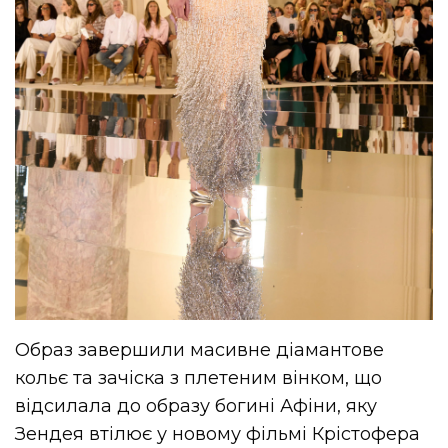
Образ завершили масивне діамантове
кольє та зачіска з плетеним вінком, що
відсилала до образу богині Афіни, яку
Зендея втілює у новому фільмі Крістофера