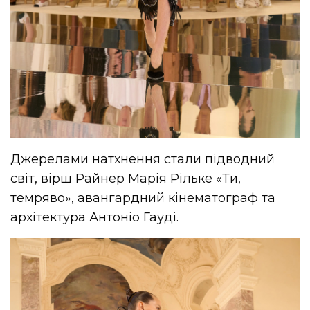
Джерелами натхнення стали підводний
світ, вірш Райнер Марія Рільке «Ти,
темряво», авангардний кінематограф та
архітектура Антоніо Гауді.