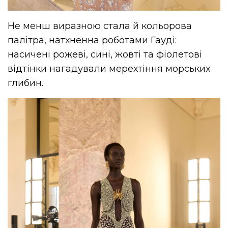
Не менш виразною стала й кольорова
палітра, натхненна роботами Гауді:
насичені рожеві, сині, жовті та фіолетові
відтінки нагадували мерехтіння морських
глибин.