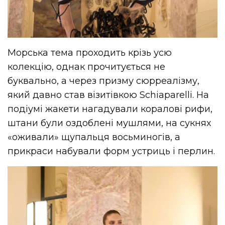
Морська тема проходить крізь усю
колекцію, однак прочитується не
буквально, а через призму сюрреалізму,
який давно став візитівкою Schiaparelli. На
подіумі жакети нагадували коралові рифи,
штани були оздоблені мушлями, на сукнях
«оживали» щупальця восьминогів, а
прикраси набували форм устриць і перлин.