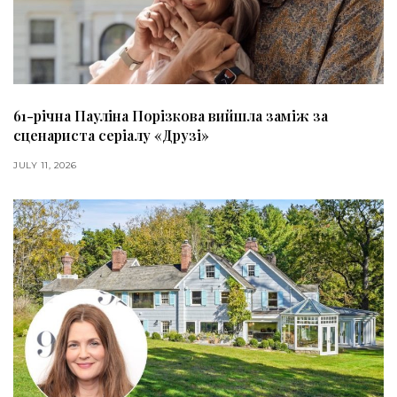
61-річна Пауліна Порізкова вийшла заміж за
сценариста серіалу «Друзі»
JULY 11, 2026