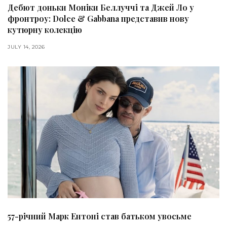
Дебют доньки Моніки Беллуччі та Джей Ло у
фронтроу: Dolce & Gabbana представив нову
кутюрну колекцію
JULY 14, 2026
57-річний Марк Ентоні став батьком увосьме