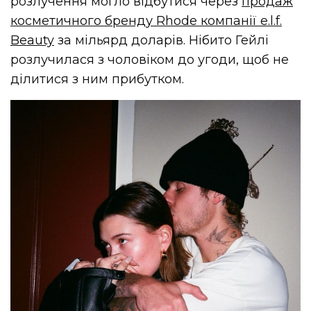
розлучення могло відбутися через
продаж
косметичного бренду Rhode компанії e.l.f.
Beauty
за мільярд доларів. Нібито Гейлі
розлучилася з чоловіком до угоди, щоб не
ділитися з ним прибутком.