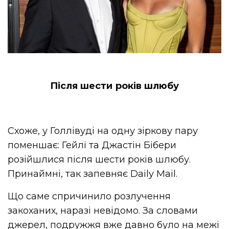
Після шести років шлюбу
Схоже, у Голлівуді на одну зіркову пару
поменшає: Гейлі та Джастін Бібери
розійшлися після шести років шлюбу.
Принаймні, так запевняє Daily Mail.
Що саме спричинило розлучення
закоханих, наразі невідомо. За словами
джерел, подружжя вже давно було на межі