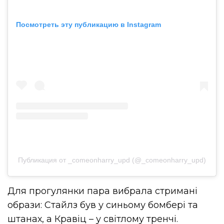
Посмотреть эту публикацию в Instagram
Публикация от _comeonharry_upd (@_comeonharry_upd)
Для прогулянки пара вибрала стримані
образи: Стайлз був у синьому бомбері та
штанах, а Кравіц – у світлому тренчі.