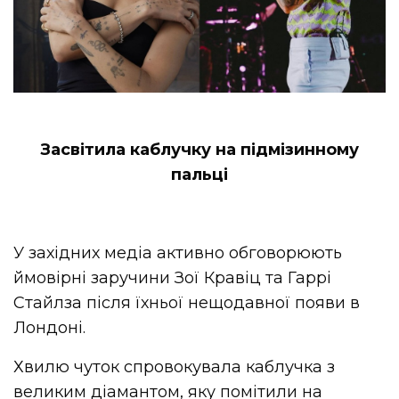
Засвітила каблучку на підмізинному
пальці
У західних медіа активно обговорюють
ймовірні заручини Зої Кравіц та Гаррі
Стайлза після їхньої нещодавної появи в
Лондоні.
Хвилю чуток спровокувала каблучка з
великим діамантом, яку помітили на