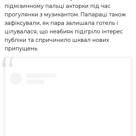
підмізинному пальці акторки під час
прогулянки з музикантом. Папараці також
зафіксували, як пара залишала готель і
цілувалася, що неабияк підігріло інтерес
публіки та спричинило шквал нових
припущень.