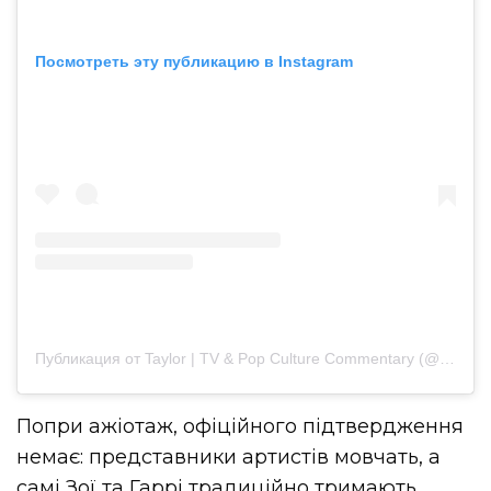
Посмотреть эту публикацию в Instagram
Публикация от Taylor | TV & Pop Culture Commentary (@thatsthet_podcast)
Попри ажіотаж, офіційного підтвердження
немає: представники артистів мовчать, а
самі Зої та Гаррі традиційно тримають