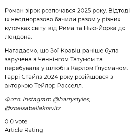
Роман зірок розпочався 2025 року.
Відтоді
їх неодноразово бачили разом у різних
куточках світу: від Рима та Нью-Йорка до
Лондона.
Нагадаємо, що Зої Кравіц раніше була
заручена з Ченнінгом Татумом та
перебувала у шлюбі з Карлом Ґлусманом.
Гаррі Стайлз 2024 року розійшовся з
акторкою Тейлор Расселл.
Фото: Instagram @
harrystyles,
@
zoeisabellakravitz
0
0
vote
Article Rating