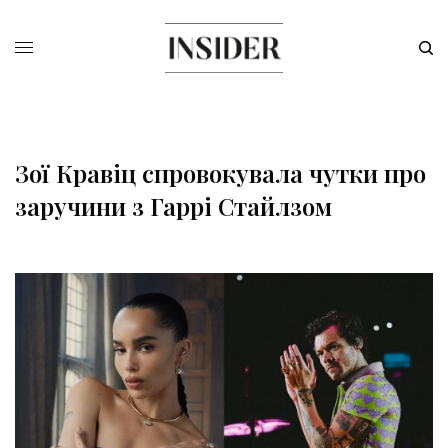
Зої Кравіц спровокувала чутки про
заручини з Гаррі Стайлзом