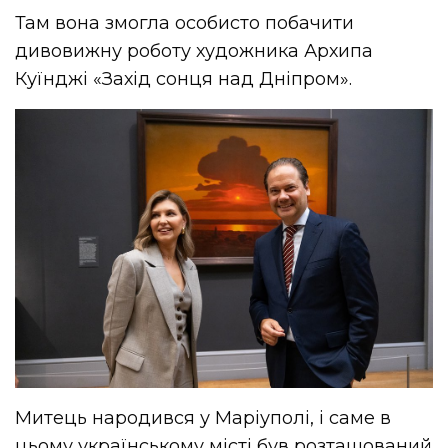
Там вона змогла особисто побачити
дивовижну роботу художника Архипа
Куїнджі «Захід сонця над Дніпром».
Митець народився у Маріуполі, і саме в
цьому українському місті був розташований