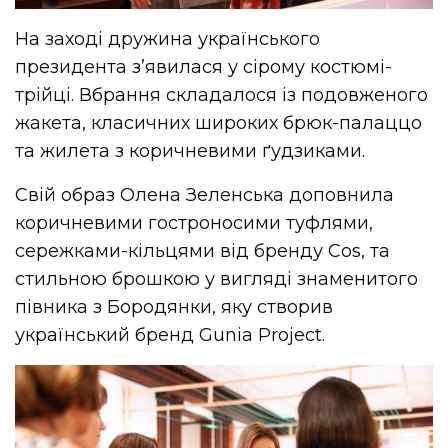
На заході дружина українського
президента з’явилася у сірому костюмі-
трійці. Вбрання складалося із подовженого
жакета, класичних широких брюк-палаццо
та жилета з коричневими ґудзиками.
Свій образ Олена Зеленська доповнила
коричневими гостроносими туфлями,
сережками-кільцями від бренду Cos, та
стильною брошкою у вигляді знаменитого
півника з Бородянки, яку створив
український бренд Gunia Project.