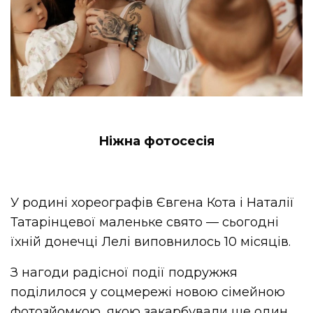
Ніжна фотосесія
У родині хореографів Євгена Кота і Наталії
Татарінцевої
маленьке свято — сьогодні
їхній донечці Лелі виповнилось 10 місяців.
З нагоди радісної події подружжя
поділилося у соцмережі новою сімейною
фотозйомкою
, якою закарбували ще один