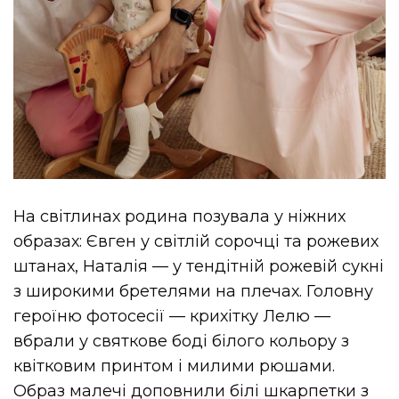
На світлинах родина позувала у ніжних
образах: Євген у світлій сорочці та рожевих
штанах, Наталія — у тендітній рожевій сукні
з широкими бретелями на плечах. Головну
героїню фотосесії — крихітку Лелю —
вбрали у
святкове боді
білого кольору з
квітковим принтом і милими рюшами.
Образ малечі доповнили білі шкарпетки з