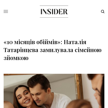
«10 місяців обіймів»: Наталія
Татарінцева замилувала сімейною
зйомкою