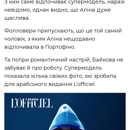
З ким саме відпочиває супермодель, наразі
невідомо, однак видно, що Аліна дуже
щаслива.
Фолловери припускають, що це той самий
чоловік, з яким Аліна нещодавно
відпочивала в Портофіно.
Та попри романтичний настрій, Байкова не
забуває й про роботу. Супермодель
показала кілька свіжих фото, які зробила
для арабського видання L’officiel.