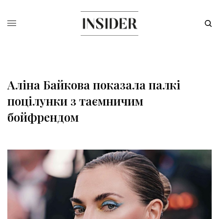
Аліна Байкова показала палкі
поцілунки з таємничим
бойфрендом