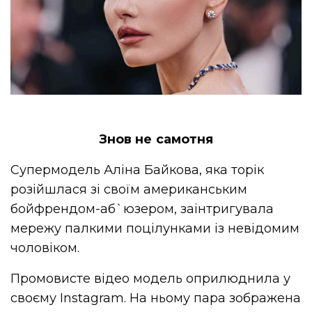
Знов не самотня
Супермодель Аліна Байкова, яка торік
розійшлася зі своїм американським
бойфрендом-аб`юзером, заінтригувала
мережу палкими поцілунками із невідомим
чоловіком.
Промовисте відео модель оприлюднила у
своєму Instagram. На ньому пара зображена