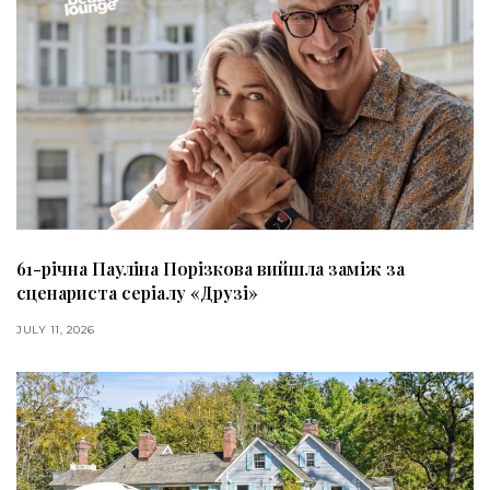
61-річна Пауліна Порізкова вийшла заміж за
сценариста серіалу «Друзі»
JULY 11, 2026