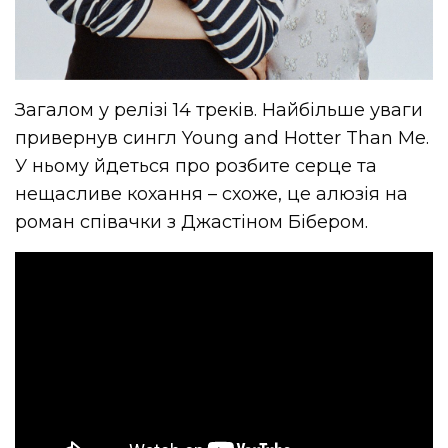
Загалом у релізі 14 треків. Найбільше уваги
привернув сингл Young and Hotter Than Me.
У ньому йдеться про розбите серце та
нещасливе кохання – схоже, це алюзія на
роман співачки з Джастіном Бібером.