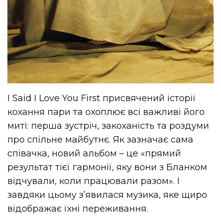
I Said I Love You First присвячений історії
кохання пари та охоплює всі важливі його
миті: перша зустріч, закоханість та роздуми
про спільне майбутнє. Як зазначає сама
співачка, новий альбом – це «прямий
результат тієї гармонії, яку вони з Бланком
відчували, коли працювали разом». І
завдяки цьому з’явилася музика, яке щиро
відображає їхні переживання.