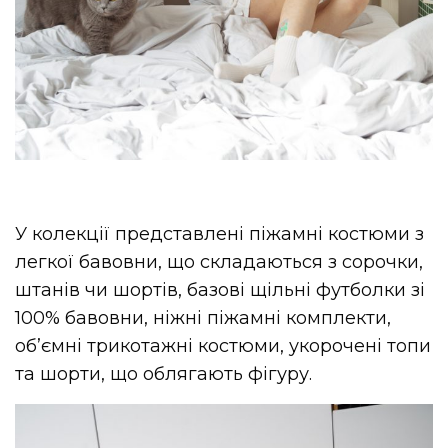
У колекції представлені піжамні костюми з
легкої бавовни, що складаються з сорочки,
штанів чи шортів, базові щільні футболки зі
100% бавовни, ніжні піжамні комплекти,
обʼємні трикотажні костюми, укорочені топи
та шорти, що облягають фігуру.