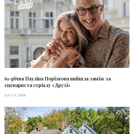
61-річна Пауліна Порізкова вийшла заміж за
сценариста серіалу «Друзі»
JULY 11, 2026