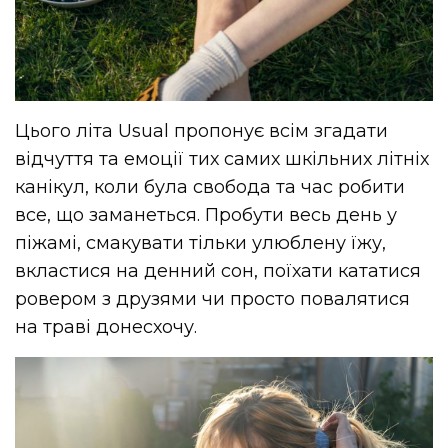
Цього літа Usual пропонує всім згадати
відчуття та емоції тих самих шкільних літніх
канікул, коли була свобода та час робити
все, що заманеться. Пробути весь день у
піжамі, смакувати тільки улюблену їжу,
вкластися на денний сон, поїхати кататися
ровером з друзями чи просто повалятися
на траві донесхочу.