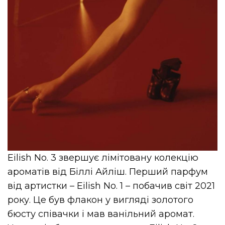
Eilish No. 3 звершує лімітовану колекцію
ароматів від Біллі Айліш. Перший парфум
від артистки – Eilish No. 1 – побачив світ 2021
року. Це був флакон у вигляді золотого
бюсту співачки і мав ванільний аромат.