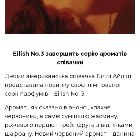
Eilish No.3 завершить серію ароматів
співачки
Днями американська співачка Біллі Айліш
представила новинку своєї лімітованої
серії парфумів – Eilish No. 3.
Аромат, як сказано в анонсі, «пахне
червоним», а саме: сумішшю жасмину,
рожевого перцю і грейпфрута з відтінками
шафрану. Новий червоний аромат – данина