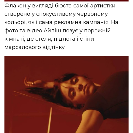
Флакон у вигляді бюста самої артистки
створено у спокусливому червоному
кольорі, як і сама рекламна кампанія. На
фото та відео Айліш позує у порожній
кімнаті, де стеля, підлога і стіни
марсалового відтінку.