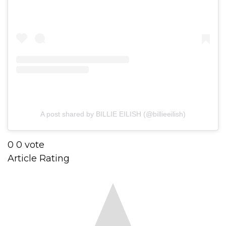
A post shared by BILLIE EILISH (@billieeilish)
0
0
vote
Article Rating