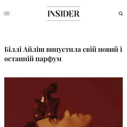
Біллі Айліш випустила свій новий і
останній парфум