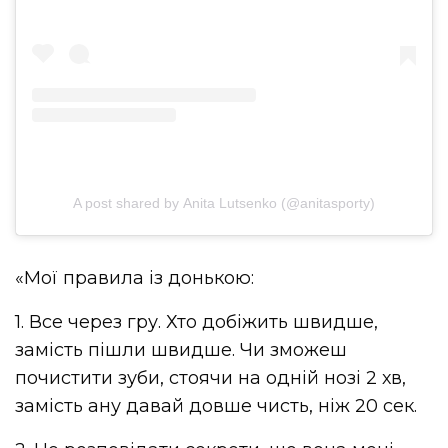
A post shared by Anita Lutsenko (@anitasporty)
«Мої правила із донькою:
1. Все через гру. Хто добіжить швидше,
замість пішли швидше. Чи зможеш
почистити зуби, стоячи на одній нозі 2 хв,
замість ану давай довше чисть, ніж 20 сек.