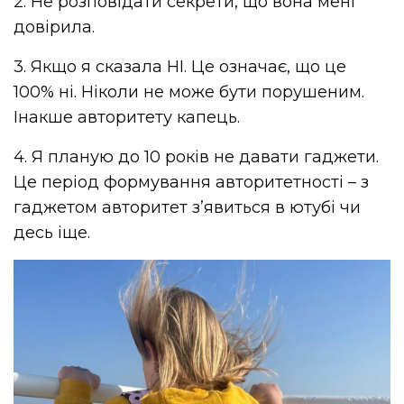
2. Не розповідати секрети, що вона мені
довірила.
3. Якщо я сказала НІ. Це означає, що це
100% ні. Ніколи не може бути порушеним.
Інакше авторитету капець.
4. Я планую до 10 років не давати гаджети.
Це період формування авторитетності – з
гаджетом авторитет з’явиться в ютубі чи
десь іще.