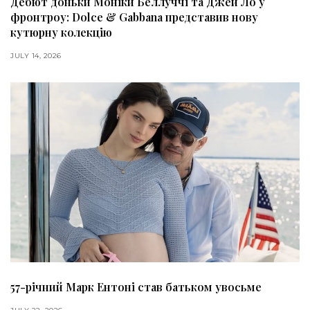
Дебют доньки Моніки Беллуччі та Джей Ло у
фронтроу: Dolce & Gabbana представив нову
кутюрну колекцію
JULY 14, 2026
57-річний Марк Ентоні став батьком увосьме