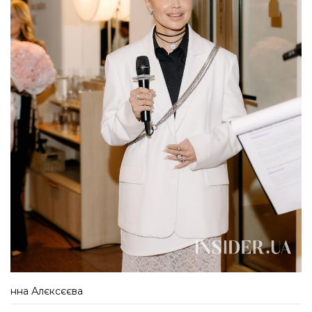
нна Алєксєєва