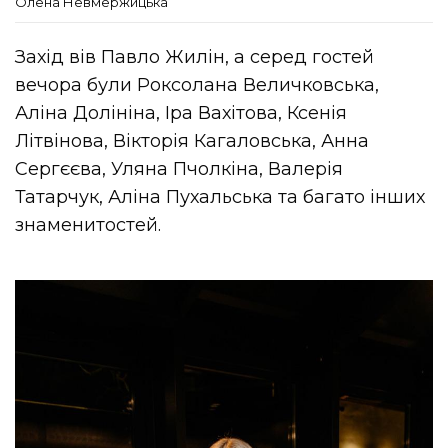
Олена Невмержицька
Захід вів Павло Жилін, а серед гостей
вечора були Роксолана Величковська,
Аліна Долініна, Іра Вахітова, Ксенія
Літвінова, Вікторія Кагаловська, Анна
Сергєєва, Уляна Пчолкіна, Валерія
Татарчук, Аліна Пухальська та багато інших
знаменитостей.