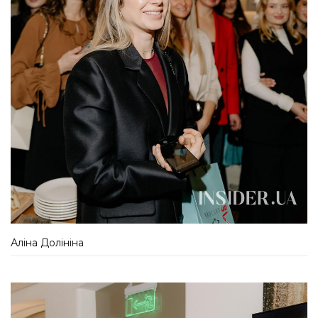
Аліна Долініна