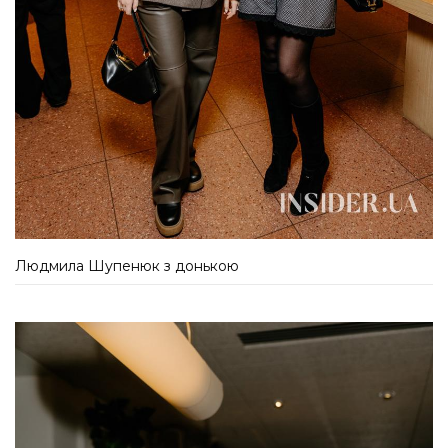
Людмила Шупенюк з донькою