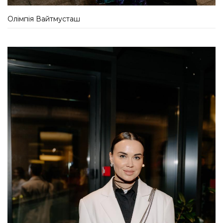
Олімпія Вайтмусташ