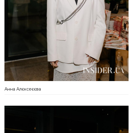
Анна Алєксеєєва