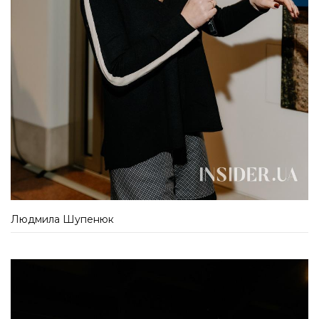
Людмила Шупенюк