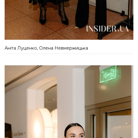
Аніта Луценко, Олена Невмержицька