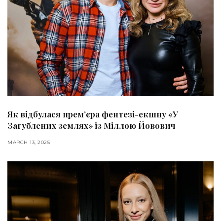
Як відбулася прем’єра фентезі-екшну «У
Загублених землях» із Міллою Йовович
MARCH 13, 2025