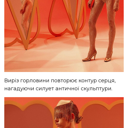
Виріз горловини повторює контур серця,
нагадуючи силует античної скульптури.