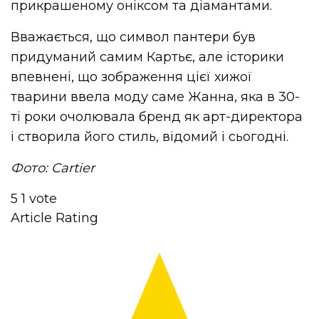
прикрашеному оніксом та діамантами.
Вважається, що символ пантери був
придуманий самим Картьє, але історики
впевнені, що зображення цієї хижої
тварини ввела моду саме Жанна, яка в 30-
ті роки очолювала бренд як арт-директора
і створила його стиль, відомий і сьогодні.
Фото: Cartier
5
1
vote
Article Rating