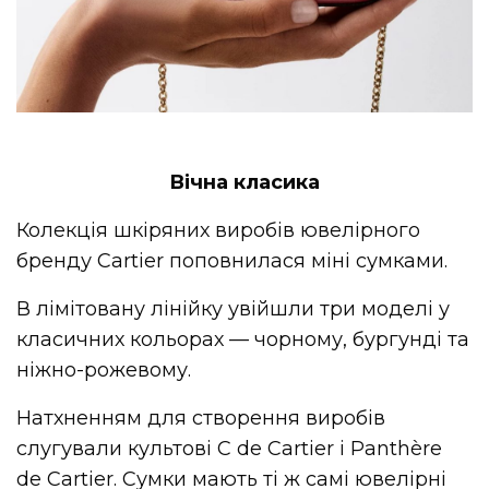
Вічна класика
Колекція шкіряних виробів ювелірного
бренду Cartier поповнилася міні сумками.
В лімітовану лінійку увійшли три моделі у
класичних кольорах — чорному, бургунді та
ніжно-рожевому.
Натхненням для створення виробів
слугували культові C de Cartier і Panthère
de Cartier. Сумки мають ті ж самі ювелірні