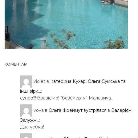
КОМЕНТАРІ
violet
в
Катерина Кухар, Ольга Сумська та
інші зірк...
:
супер!!! бравісімо! “безсмертя” Малевича…
vova
в
Ольга Фреймут зустрілася з Валерієм
Залужн...
:
Два уебка!