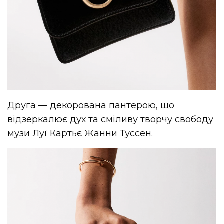
Друга — декорована пантерою, що
відзеркалює дух та сміливу творчу свободу
музи Луї Картьє Жанни Туссен.