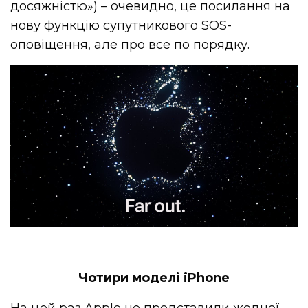
досяжністю») – очевидно, це посилання на
нову функцію супутникового SOS-
оповіщення, але про все по порядку.
Чотири моделі iPhone
На цей раз Apple не представили жодної