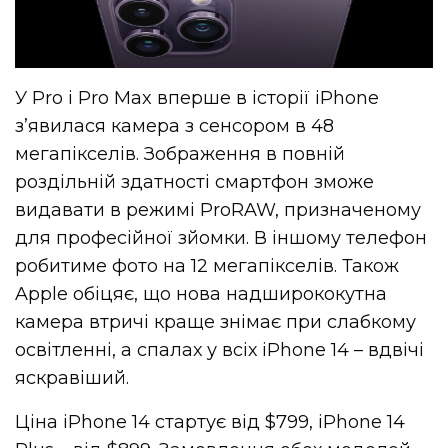
У Pro і Pro Max вперше в історії iPhone
з’явилася камера з сенсором в 48
мегапікселів. Зображення в повній
роздільній здатності смартфон зможе
видавати в режимі ProRAW, призначеному
для професійної зйомки. В іншому телефон
робитиме фото на 12 мегапікселів. Також
Apple обіцяє, що нова надширококутна
камера втричі краще знімає при слабкому
освітленні, а спалах у всіх iPhone 14 – вдвічі
яскравіший.
Ціна iPhone 14 стартує від $799, iPhone 14