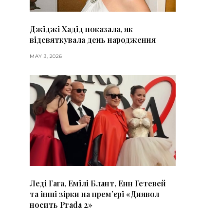
Джіджі Хадід показала, як
відсвяткувала день народження
MAY 3, 2026
Леді Гага, Емілі Блант, Енн Гетевей
та інші зірки на премʼєрі «Диявол
носить Prada 2»