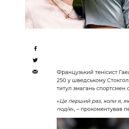
Французький тенісист Гаел
250 у шведському Стокгол
титул змагань спортсмен о
«
Це перший раз, коли я, я
подія
», – прокоментував 