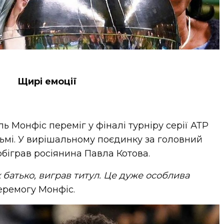
Щирі емоції
ь Монфіс переміг у фіналі турніру серії АТР
ьмі. У вирішальному поєдинку за головний
біграв росіянина Павла Котова.
к батько, виграв титул. Це дуже особлива
перемогу Монфіс.