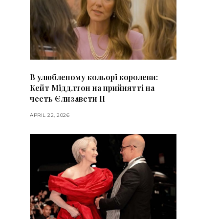
В улюбленому кольорі королеви:
Кейт Міддлтон на прийнятті на
честь Єлизавети II
APRIL 22, 2026