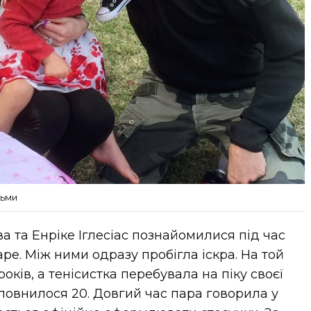
тьми
 та Енріке Іглесіас познайомилися під час
ape. Між ними одразу пробігла іскра. На той
оків, а тенісистка перебувала на піку своєї
иповнилося 20. Довгий час пара говорила у