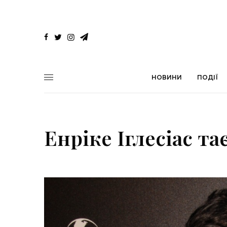
НОВИНИ
ПОДІЇ
Енріке Іглесіас т