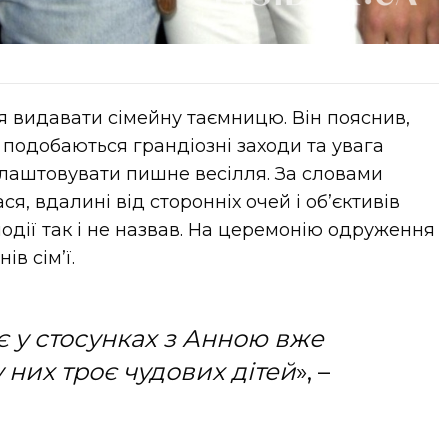
я видавати сімейну таємницю. Він пояснив,
 подобаються грандіозні заходи та увага
 влаштовувати пишне весілля. За словами
ся, вдалині від сторонніх очей і об’єктивів
події так і не назвав. На церемонію одруження
в сім’ї.
є у стосунках з Анною вже
у них троє чудових дітей
», –