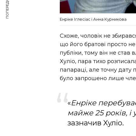
ПОПЕРЕДНЯ СТАТТЯ
Енріке Іглесіас і Анна Курникова
Схоже, чоловік не збиравс
що його братові просто не
публіки, тому він не став
Хуліо, пара тихо розписала
папараці, але точну дату 
було запрошено лише члені
«
Енріке перебува
майже 25 років, і 
зазначив Хуліо.