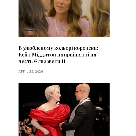
В улюбленому кольорі королеви:
Кейт Міддлтон на прийнятті на
честь Єлизавети II
APRIL 22, 2026