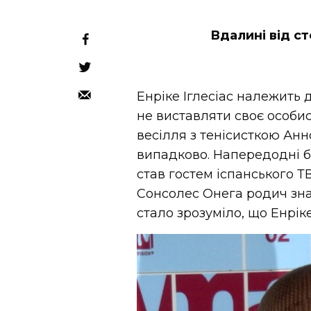
Вдалині від ст
Енріке Іглесіас належить 
не виставляти своє особис
весілля з тенісисткою Анн
випадково. Напередодні бр
став гостем іспанського Т
Сонсолес Онега родич зна
стало зрозуміло, що Енрі