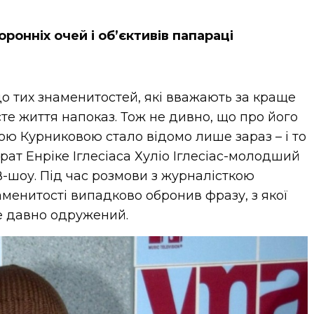
оронніх очей і об’єктивів папараці
до тих знаменитостей, які вважають за краще
те життя напоказ. Тож не дивно, що про його
ою Курниковою стало відомо лише зараз – і то
ат Енріке Іглесіаса Хуліо Іглесіас-молодший
В-шоу. Під час розмови з журналісткою
менитості випадково обронив фразу, з якої
ке давно одружений.