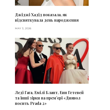
Джіджі Хадід показала, як
відсвяткувала день народження
MAY 3, 2026
Леді Гага, Емілі Блант, Енн Гетевей
та інші зірки на премʼєрі «Диявол
носить Prada 2»