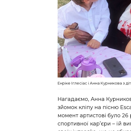
Енріке Іглесіас і Анна Курникова з ді
Нагадаємо, Анна Курникова
зйомок кліпу на пісню Esc
момент артистові було 26 р
спортивної кар’єри – їй в