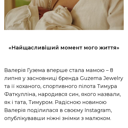
«Найщасливіший момент мого життя»
Валерія Гузема вперше стала мамою – 8
липня у засновниці бренда Guzema Jewelry
та її коханого, спортивного пілота Тимура
Фаткулліна, народився син, якого назвали,
як і тата, Тимуром. Радісною новиною
Валерія поділилася в своєму Instagram,
опублікувавши ніжні знімки з малюком.