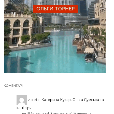
КОМЕНТАРІ
violet
в
Катерина Кухар, Ольга Сумська та
інші зірк...
:
супер!!! бравісімо! “безсмертя” Малевича…