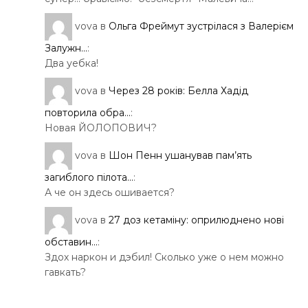
vova
в
Ольга Фреймут зустрілася з Валерієм
Залужн...
:
Два уебка!
vova
в
Через 28 років: Белла Хадід
повторила обра...
:
Новая ЙОЛОПОВИЧ?
vova
в
Шон Пенн ушанував пам’ять
загиблого пілота...
:
А че он здесь ошивается?
vova
в
27 доз кетаміну: оприлюднено нові
обставин...
:
Здох наркон и дэбил! Сколько уже о нем можно
гавкать?