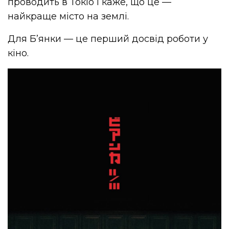
проводить в Токіо і каже, що це —
найкраще місто на землі.
Для Б’янки — це перший досвід роботи у
кіно.