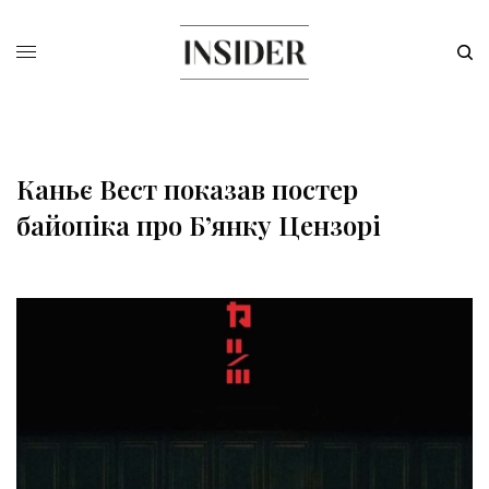
Каньє Вест показав постер
байопіка про Б’янку Цензорі