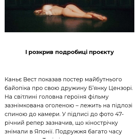
І розкрив подробиці проєкту
Каньє Вест показав постер майбутнього
байопіка про свою дружину Б’янку Цензорі.
На світлині головна героїня фільму
зазнімкована оголеною – лежить на підлозі
спиною до камери. У підписі до фото 47-
річний репер зазначив, що кінострічку
знімали в Японії. Подружжя багато часу