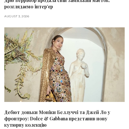
Дрю Беррімор продала свій заміський маєток:
розглядаємо інтер’єр
AUGUST 3, 2026
Дебют доньки Моніки Беллуччі та Джей Ло у
фронтроу: Dolce & Gabbana представив нову
кутюрну колекцію