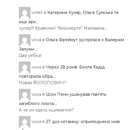
violet
в
Катерина Кухар, Ольга Сумська та
інші зірк...
:
супер!!! бравісімо! “безсмертя” Малевича…
vova
в
Ольга Фреймут зустрілася з Валерієм
Залужн...
:
Два уебка!
vova
в
Через 28 років: Белла Хадід
повторила обра...
:
Новая ЙОЛОПОВИЧ?
vova
в
Шон Пенн ушанував пам’ять
загиблого пілота...
:
А че он здесь ошивается?
vova
в
27 доз кетаміну: оприлюднено нові