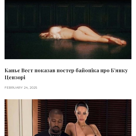
Каньє Вест показав постер байопіка про Б’янку
Цензорі
FEBRUARY 24, 2025