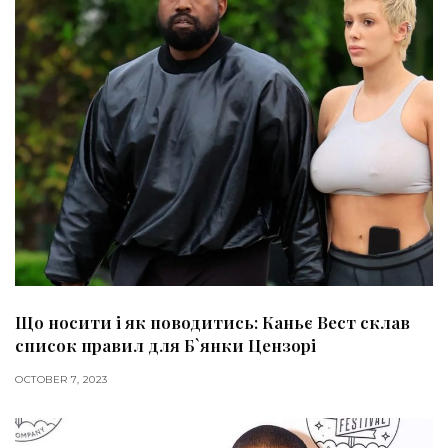
Що носити і як поводитись: Каньє Вест склав
список правил для Б`янки Цензорі
OCTOBER 7, 2023