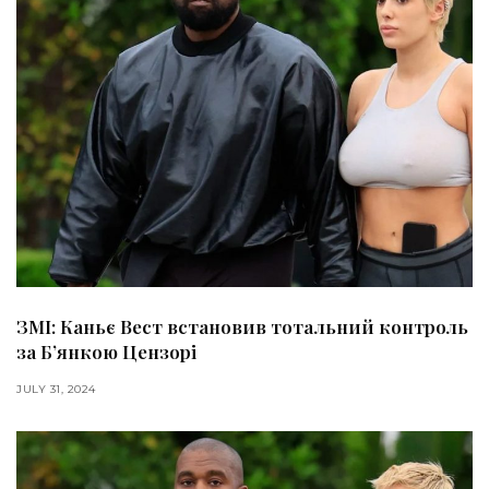
ЗМІ: Каньє Вест встановив тотальний контроль
за Бʼянкою Цензорі
JULY 31, 2024