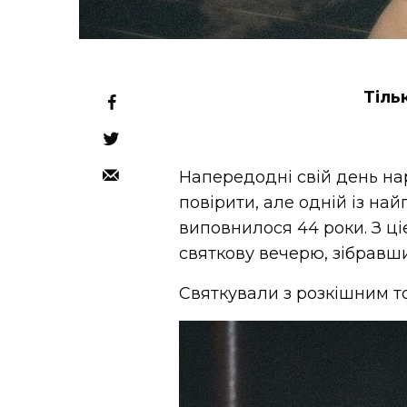
Тіль
Напередодні свій день на
повірити, але одній із на
виповнилося 44 роки. З ц
святкову вечерю, зібрав
Святкували з розкішним т