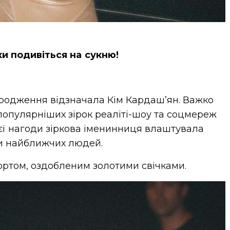
ки подивіться на сукню!
родження відзначала Кім Кардаш’ян. Важко
йпопулярніших зірок реаліті-шоу та соцмереж
ієї нагоди зіркова іменинниця влаштувала
ши найближчих людей.
ортом, оздобленим золотими свічками.