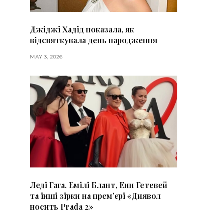
Джіджі Хадід показала, як
відсвяткувала день народження
MAY 3, 2026
Леді Гага, Емілі Блант, Енн Гетевей
та інші зірки на премʼєрі «Диявол
носить Prada 2»