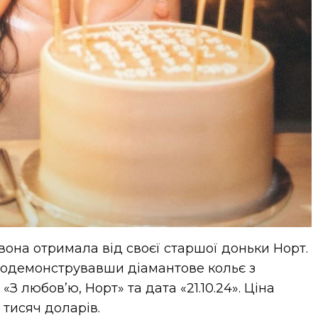
на отримала від своєї старшої доньки Норт.
продемонструвавши діамантове кольє з
З любов’ю, Норт» та дата «21.10.24». Ціна
 тисяч доларів.