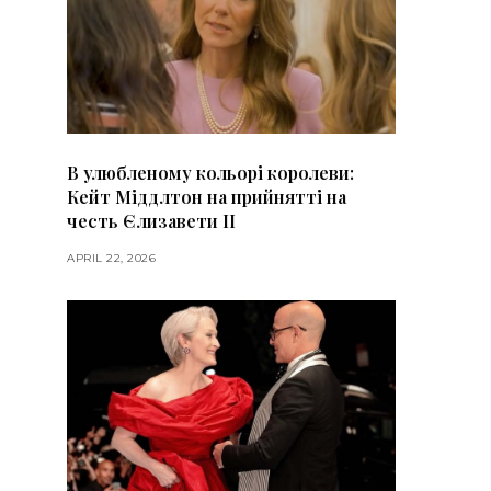
В улюбленому кольорі королеви:
Кейт Міддлтон на прийнятті на
честь Єлизавети II
APRIL 22, 2026