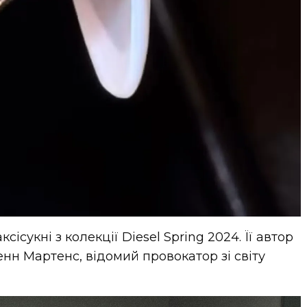
сісукні з колекції Diesel Spring 2024. Її автор
нн Мартенс, відомий провокатор зі світу