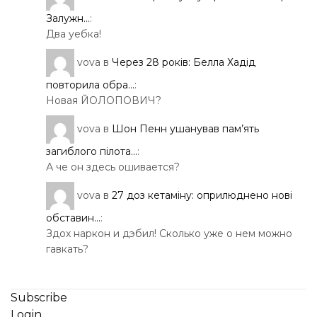
Залужн...
:
Два уебка!
vova
в
Через 28 років: Белла Хадід
повторила обра...
:
Новая ЙОЛОПОВИЧ?
vova
в
Шон Пенн ушанував пам’ять
загиблого пілота...
:
А че он здесь ошивается?
vova
в
27 доз кетаміну: оприлюднено нові
обставин...
:
Здох наркон и дэбил! Сколько уже о нем можно
гавкать?
Subscribe
Login