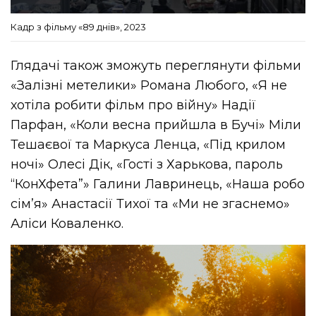
Кадр з фільму «89 днів», 2023
Глядачі також зможуть переглянути фільми
«Залізні метелики» Романа Любого, «Я не
хотіла робити фільм про війну» Надії
Парфан, «Коли весна прийшла в Бучі» Міли
Тешаєвої та Маркуса Ленца, «Під крилом
ночі» Олесі Дік, «Гості з Харькова, пароль
“КонХфета”» Галини Лавринець, «Наша робо
сім’я» Анастасії Тихої та «Ми не згаснемо»
Аліси Коваленко.