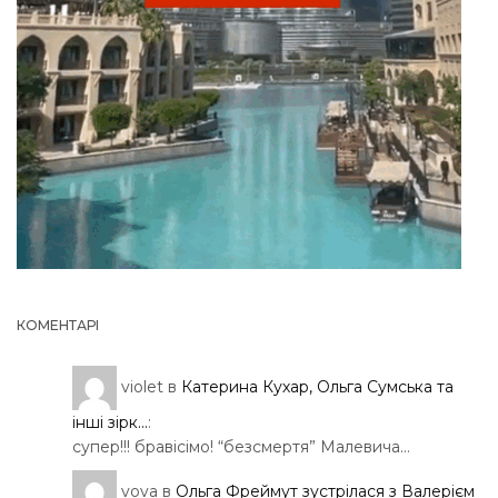
КОМЕНТАРІ
violet
в
Катерина Кухар, Ольга Сумська та
інші зірк...
:
супер!!! бравісімо! “безсмертя” Малевича…
vova
в
Ольга Фреймут зустрілася з Валерієм