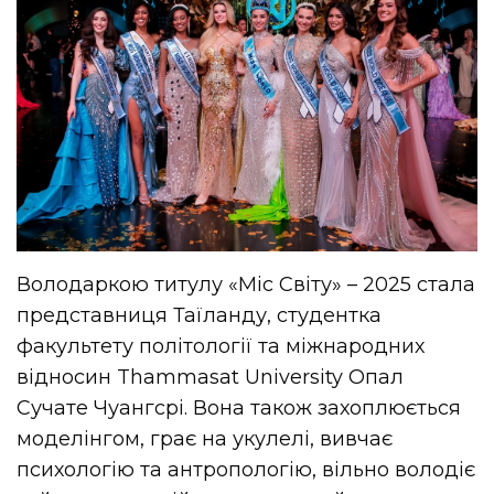
Володаркою титулу «Міс Світу» – 2025 стала
представниця Таїланду, студентка
факультету політології та міжнародних
відносин Thammasat University Опал
Сучате Чуангсрі. Вона також захоплюється
моделінгом, грає на укулелі, вивчає
психологію та антропологію, вільно володіє