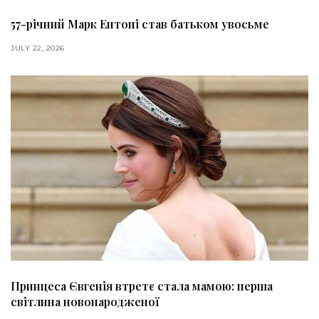
57-річний Марк Ентоні став батьком увосьме
JULY 22, 2026
Принцеса Євгенія втретє стала мамою: перша
світлина новонародженої