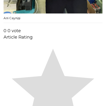
Алі Сауліді
0
0
vote
Article Rating