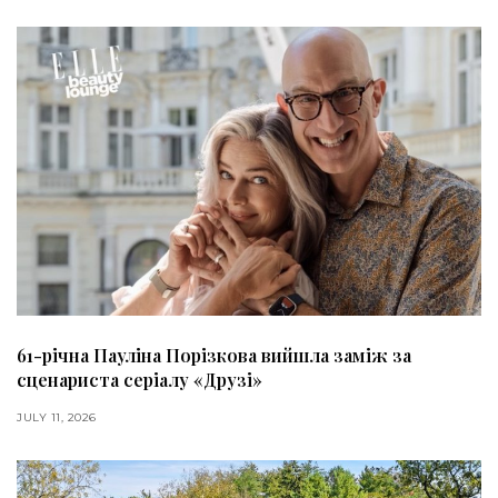
61-річна Пауліна Порізкова вийшла заміж за
сценариста серіалу «Друзі»
JULY 11, 2026