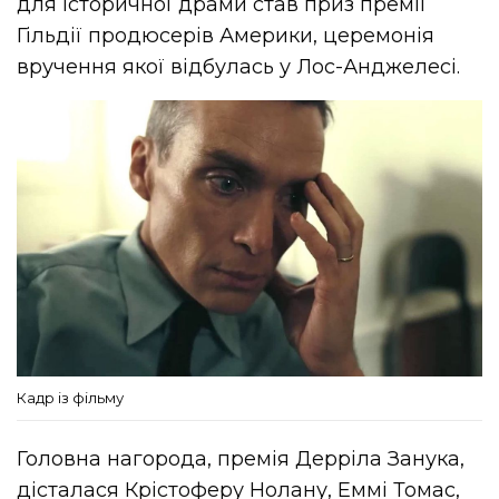
для історичної драми став приз премії
Гільдії продюсерів Америки, церемонія
вручення якої відбулась у Лос-Анджелесі.
Кадр із фільму
Головна нагорода, премія Дерріла Занука,
дісталася Крістоферу Нолану, Еммі Томас,