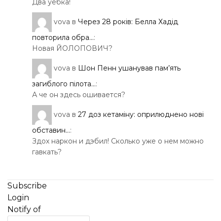
Два уебка!
vova
в
Через 28 років: Белла Хадід
повторила обра...
:
Новая ЙОЛОПОВИЧ?
vova
в
Шон Пенн ушанував пам’ять
загиблого пілота...
:
А че он здесь ошивается?
vova
в
27 доз кетаміну: оприлюднено нові
обставин...
:
Здох наркон и дэбил! Сколько уже о нем можно
гавкать?
Subscribe
Login
Notify of