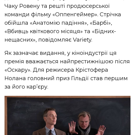
Чаку Ровену та решті продюсерської
команди фільму «Оппенгеймер». Стрічка
обійшла «Анатомію падіння», «Барбі»,
«Вбивць квіткового місяця» та «Бідних-
нещасних», повідомляє Variety.
Як зазначає видання, у кіноіндустрії ця
премія вважається найпрестижнішою після
«Оскару». Для режисера Крістофера
Нолана головний приз Гільдії став першим
за його кар’єру.