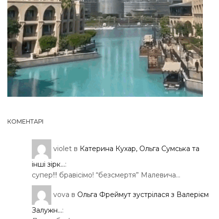
КОМЕНТАРІ
violet
в
Катерина Кухар, Ольга Сумська та
інші зірк...
:
супер!!! бравісімо! “безсмертя” Малевича…
vova
в
Ольга Фреймут зустрілася з Валерієм
Залужн...
: