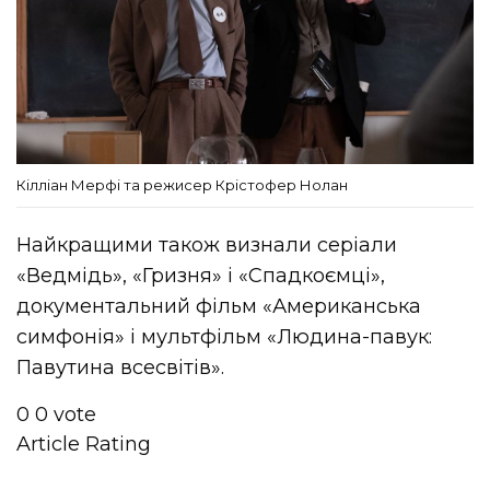
Кілліан Мерфі та режисер Крістофер Нолан
Найкращими також визнали серіали
«Ведмідь», «Гризня» і «Спадкоємці»,
документальний фільм «Американська
симфонія» і мультфільм «Людина-павук:
Павутина всесвітів».
0
0
vote
Article Rating