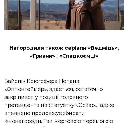
Нагородили також серіали «Ведмідь»,
«Гризня» і «Спадкоємці»
Байопік Крістофера Нолана
«Оппенгеймер», здається, остаточно
закріпився у позиції головного
претендента на статуетку «Оскар», адже
впевнено продовжує збирати
кінонагороди. Так, черговою перемогою