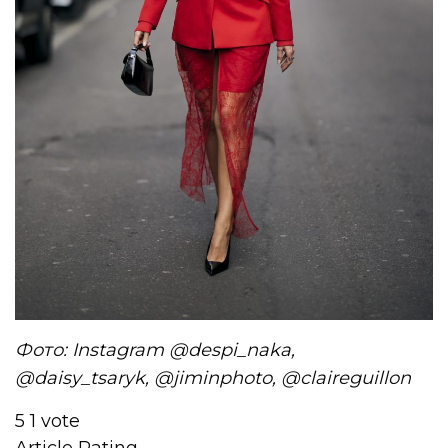
Фото: Instagram @despi_naka,
@daisy_tsaryk, @jiminphoto, @claireguillon
5
1
vote