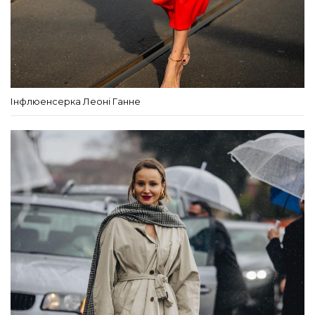
Інфлюенсерка Леоні Ганне