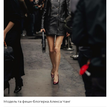
Модель та фешн-блогерка Алекса Чанг