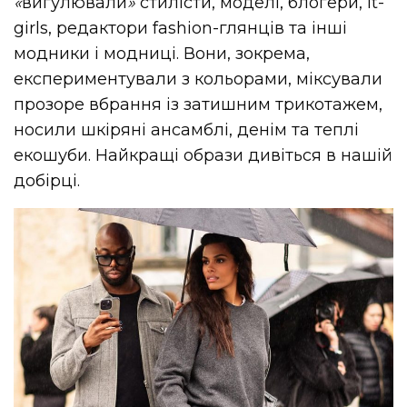
«
вигулювали
»
стилісти, моделі, блогери, it-
girls, редактори fashion-глянців та інші
модники і модниці. Вони, зокрема,
експериментували з кольорами, міксували
прозоре вбрання із затишним трикотажем,
носили шкіряні ансамблі, денім та теплі
екошуби. Найкращі образи дивіться в нашій
добірці.