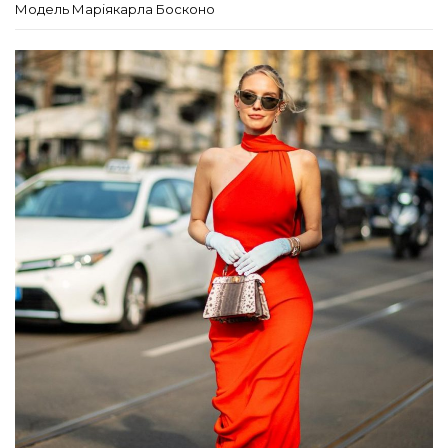
Модель Маріякарла Босконо