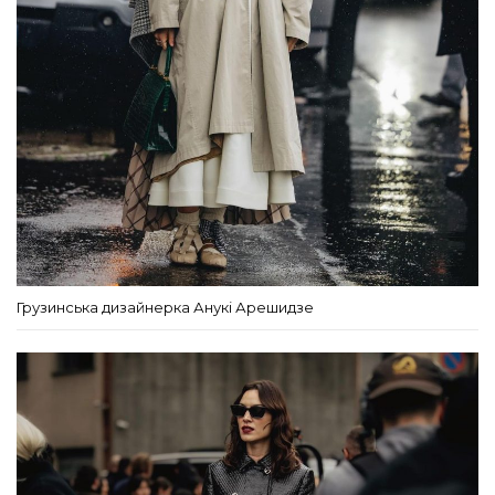
Грузинська дизайнерка Анукі Арешидзе