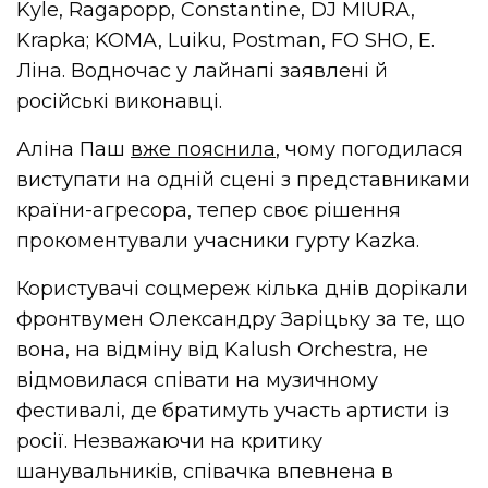
Kyle, Ragapopp, Constantine, DJ MIURA,
Krapka; KOMA, Luiku, Postman, FO SHO, E.
Ліна. Водночас у лайнапі заявлені й
російські виконавці.
Аліна Паш
вже пояснила
, чому погодилася
виступати на одній сцені з представниками
країни-агресора, тепер своє рішення
прокоментували учасники гурту Kazka.
Користувачі соцмереж кілька днів дорікали
фронтвумен Олександру Заріцьку за те, що
вона, на відміну від Kalush Orchestra, не
відмовилася співати на музичному
фестивалі, де братимуть участь артисти із
росії. Незважаючи на критику
шанувальників, співачка впевнена в