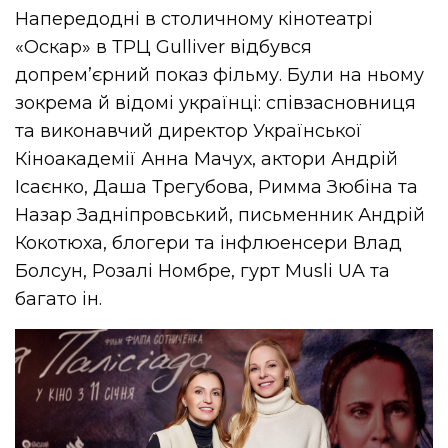
Напередодні в столичному кінотеатрі
«Оскар» в ТРЦ Gulliver відбувся
допрем’єрний показ фільму. Були на ньому
зокрема й відомі українці: співзасновниця
та виконавчий директор Української
Кіноакадемії Анна Мачух, актори Андрій
Ісаєнко, Даша Трегубова, Римма Зюбіна та
Назар Задніпровський, письменник Андрій
Кокотюха, блогери та інфлюенсери Влад
Болсун, Розалі Номбре, гурт Musli UA та
багато ін.