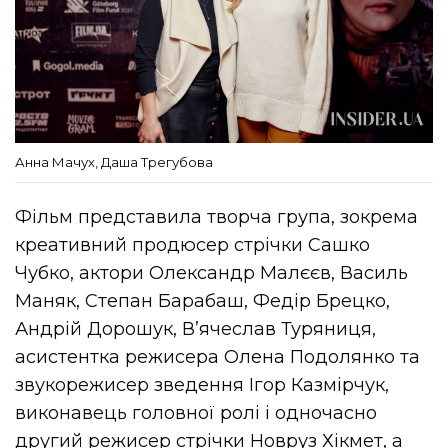
Анна Мачух, Даша Трегубова
Фільм представила творча група, зокрема
креативний продюсер стрічки Сашко
Чубко, актори Олександр Малєєв, Василь
Маняк, Степан Барабаш, Федір Брецко,
Андрій Дорошук, Вʼячеслав Туряниця,
асистентка режисера Олена Подолянко та
звукорежисер зведення Ігор Казмірчук,
виконавець головної ролі і одночасно
другий режисер стрічки Новруз Хікмет, а