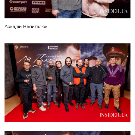
Аркадій Непиталюк