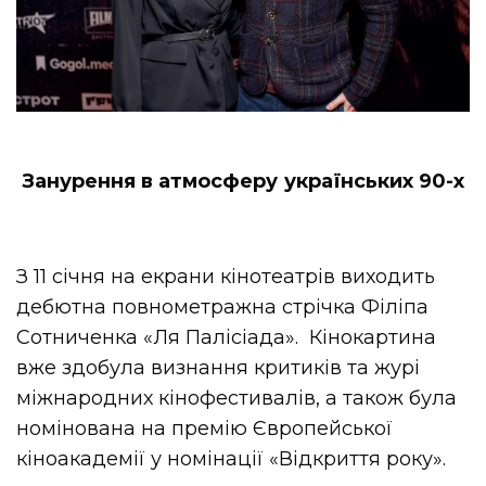
Занурення в атмосферу українських 90-х
З 11 січня на екрани кінотеатрів виходить
дебютна повнометражна стрічка Філіпа
Сотниченка «Ля Палісіада». Кінокартина
вже здобула визнання критиків та журі
міжнародних кінофестивалів, а також була
номінована на премію Європейської
кіноакадемії у номінації «Відкриття року».