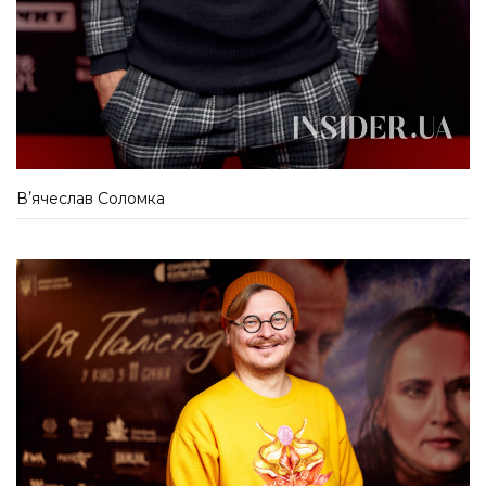
Вʼячеслав Соломка