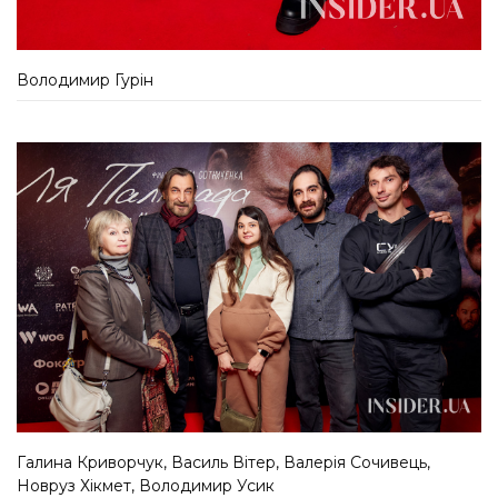
Володимир Гурін
Галина Криворчук, Василь Вітер, Валерія Сочивець,
Новруз Хікмет, Володимир Усик