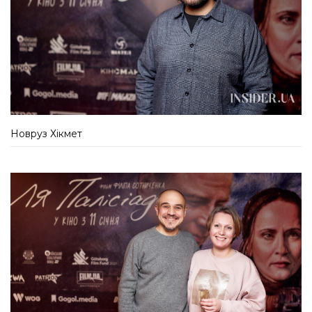
Новруз Хікмет