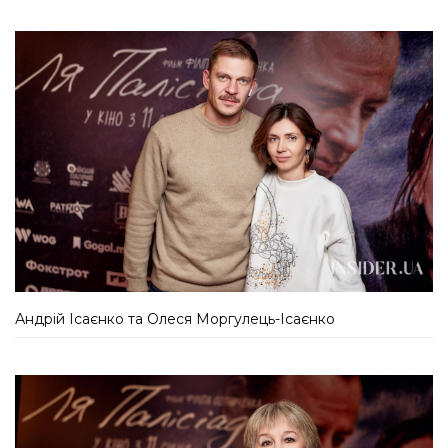
Андрій Ісаєнко та Олеся Моргулець-Ісаєнко