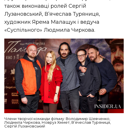
також виконавці ролей Сергій
Лузановський, Вʼячеслав Туряниця,
художник Ярема Малащук і ведуча
«Суспільного» Людмила Чиркова.
Члени творчої команди фільму: Володимир Шевченко,
Людмила Чиркова, Новруз Хікмет, В’ячеслав Туряниця,
Сергій Лузановський