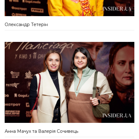
Олександр Тетерін
Анна Мачух та Валерія Сочивець