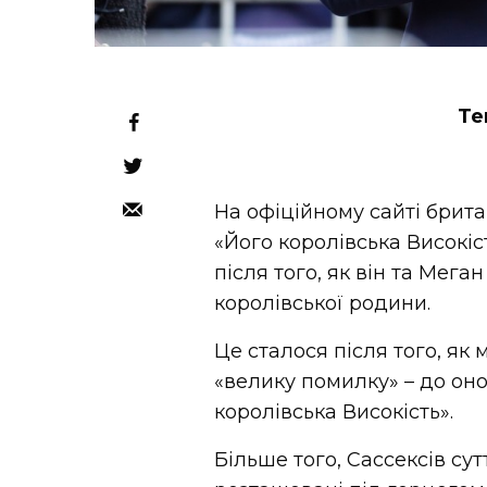
Те
На офіційному сайті брита
«Його королівська Високіс
після того, як він та Ме
королівської родини.
Це сталося після того, як
«велику помилку» – до оно
королівська Високість».
Більше того, Сассексів су