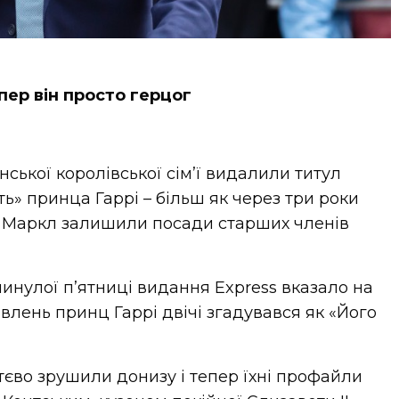
пер він просто герцог
нської королівської сім’ї видалили титул
ть» принца Гаррі – більш як через три роки
ган Маркл залишили посади старших членів
 минулої п’ятниці видання Express вказало на
влень принц Гаррі двічі згадувався як «Його
ттєво зрушили донизу і тепер їхні профайли