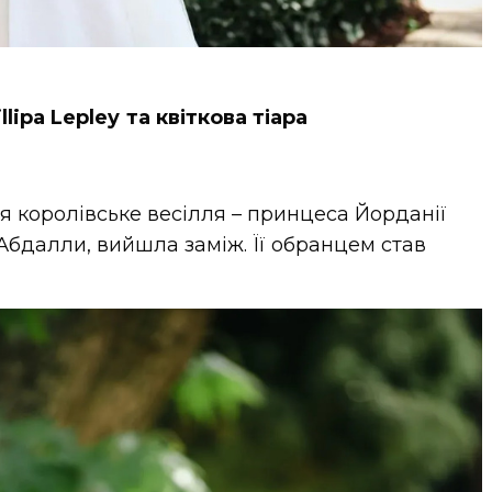
llipa Lepley та квіткова тіара
я королівське весілля – принцеса Йорданії
Абдалли, вийшла заміж. Її обранцем став