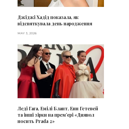
Джіджі Хадід показала, як
відсвяткувала день народження
MAY 3, 2026
Леді Гага, Емілі Блант, Енн Гетевей
та інші зірки на премʼєрі «Диявол
носить Prada 2»