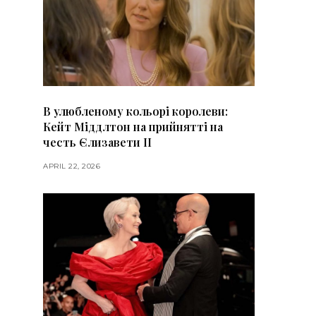
В улюбленому кольорі королеви:
Кейт Міддлтон на прийнятті на
честь Єлизавети II
APRIL 22, 2026