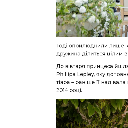
Тоді оприлюднили лише кі
дружина ділиться цілим в
До вівтаря принцеса йшла
Phillipa Lepley, яку допо
тіара – раніше її надівал
2014 році.