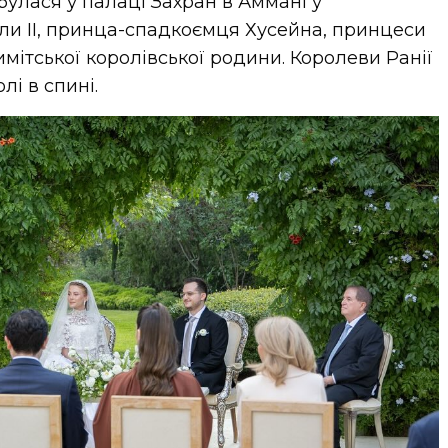
улася у палаці Захран в Аммані у
ли II, принца-спадкоємця Хусейна, принцеси
мітської королівської родини. Королеви Ранії
лі в спині.