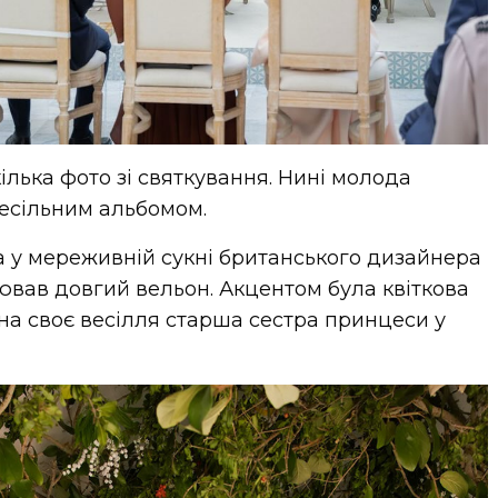
лька фото зі святкування. Нині молода
есільним альбомом.
 у мереживній сукні британського дизайнера
внював довгий вельон. Акцентом була квіткова
а на своє весілля старша сестра принцеси у