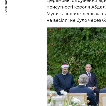
ПОПЕРЕДНЯ СТАТТЯ
Церемонія одруження відб
присутності короля Абдал
Муни та інших членів хаши
на весіллі не було через бо