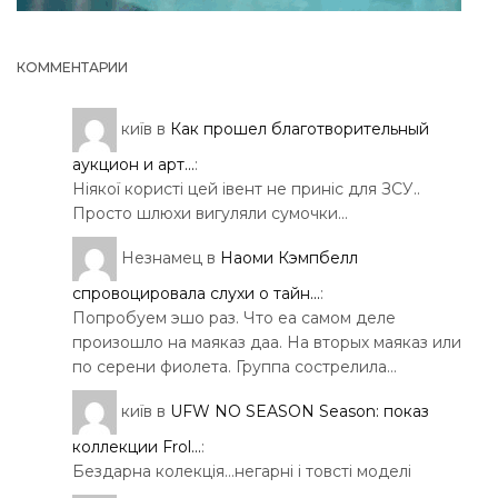
КОММЕНТАРИИ
київ
в
Как прошел благотворительный
аукцион и арт...
:
Ніякої користі цей івент не приніс для ЗСУ..
Просто шлюхи вигуляли сумочки…
Незнамец
в
Наоми Кэмпбелл
спровоцировала слухи о тайн...
:
Попробуем эшо раз. Что еа самом деле
произошло на маяказ даа. На вторых маяказ или
по серени фиолета. Группа сострелила…
київ
в
UFW NO SEASON Season: показ
коллекции Frol...
:
Бездарна колекція…негарні і товсті моделі