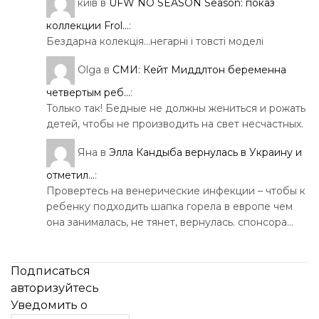
київ
в
UFW NO SEASON Season: показ
коллекции Frol...
:
Бездарна колекція…негарні і товсті моделі
Olga
в
СМИ: Кейт Миддлтон беременна
четвертым реб...
:
Только так! Бедные не должны жениться и рожать
детей, чтобы не производить на свет несчастных.
Яна
в
Элла Кандыба вернулась в Украину и
отметил...
:
Провертесь на венерические инфекции – чтобы к
ребенку подходить шапка горела в европе чем
она занималась, не тянет, вернулась. спонсора…
Подписаться
авторизуйтесь
Уведомить о