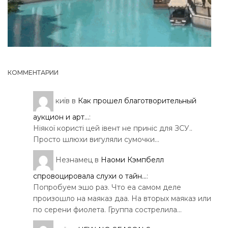
КОММЕНТАРИИ
київ
в
Как прошел благотворительный
аукцион и арт...
:
Ніякої користі цей івент не приніс для ЗСУ..
Просто шлюхи вигуляли сумочки…
Незнамец
в
Наоми Кэмпбелл
спровоцировала слухи о тайн...
:
Попробуем эшо раз. Что еа самом деле
произошло на маяказ даа. На вторых маяказ или
по серени фиолета. Группа сострелила…