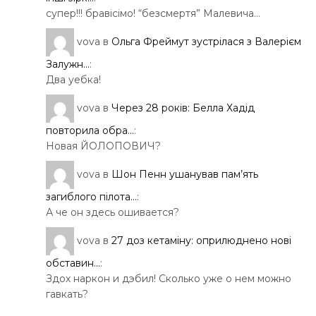
супер!!! бравісімо! “безсмертя” Малевича…
vova
в
Ольга Фреймут зустрілася з Валерієм
Залужн...
:
Два уебка!
vova
в
Через 28 років: Белла Хадід
повторила обра...
:
Новая ЙОЛОПОВИЧ?
vova
в
Шон Пенн ушанував пам’ять
загиблого пілота...
:
А че он здесь ошивается?
vova
в
27 доз кетаміну: оприлюднено нові
обставин...
:
Здох наркон и дэбил! Сколько уже о нем можно
гавкать?