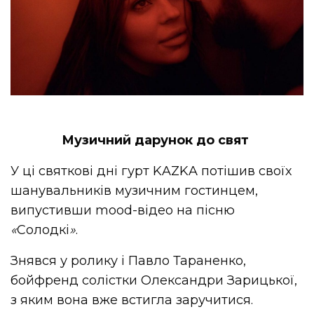
Музичний дарунок до свят
У ці святкові дні гурт KAZKA потішив своїх
шанувальників музичним гостинцем,
випустивши mood-відео на пісню
«
Солодкі
»
.
Знявся у ролику і Павло Тараненко,
бойфренд солістки Олександри Зарицької,
з яким вона вже встигла заручитися.