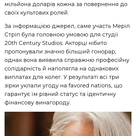
мільйона доларів кожна за повернення до
своїх культових ролей.
За інформацією джерел, саме участь Меріл
Стріп була головною умовою для студії
20th Century Studios. Акторці нібито
пропонували значно більший гонорар,
однак вона виявила справжню професійну
солідарність й наполягла на однакових
виплатах для колег. У результаті всі три
зірки уклали угоду на favored nations, що
гарантує їм рівний статус та ідентичну
фінансову винагороду.