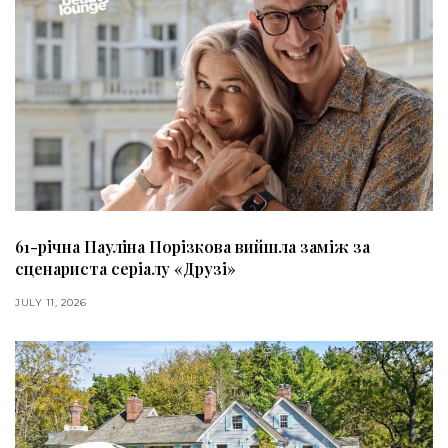
61-річна Пауліна Порізкова вийшла заміж за
сценариста серіалу «Друзі»
JULY 11, 2026