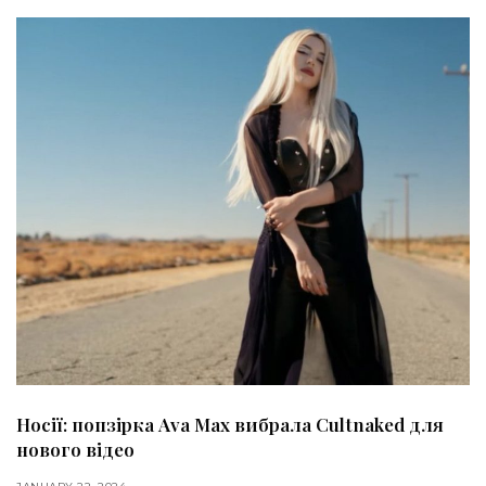
Носії: попзірка Ava Max вибрала Cultnaked для
нового відео