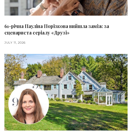
61-річна Пауліна Порізкова вийшла заміж за
сценариста серіалу «Друзі»
JULY 11, 2026