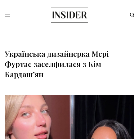
Українська дизайнерка Мері
Фуртас заселфилася з Кім
Кардашʼян