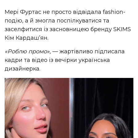
Мері
Фуртас
не просто відвідала fashion-
подію, а й змогла поспілкуватися та
заселфитися із засновницею бренду SKIMS
Кім Кардашʼян.
«Роблю промо»,
— жартівливо підписала
кадри та відео із вечірки українська
дизайнерка.