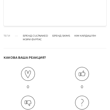
ТЕГИ
БРЕНД CULTNAKED
БРЕНД SKIMS
КІМ КАРДАШʼЯН
МЭРИ ФУРТАС
КАКОВА ВАША РЕАКЦИЯ?
0
0