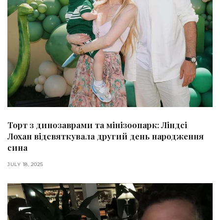
Торт з динозаврами та мінізоопарк: Ліндсі
Лохан відсвяткувала другий день народження
сина
JULY 18, 2025