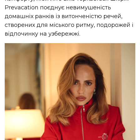
Prevacation поєднує невимушеність
домашніх ранків із витонченістю речей,
створених для міського ритму, подорожей і
відпочинку на узбережжі.