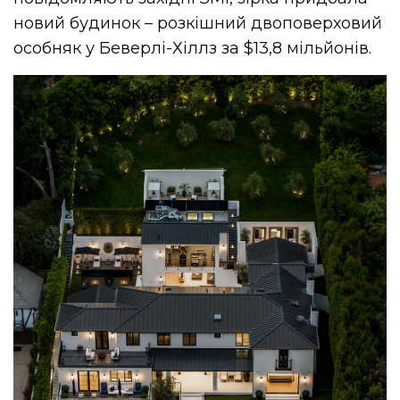
новий будинок – розкішний двоповерховий
особняк у Беверлі-Хіллз за $13,8 мільйонів.